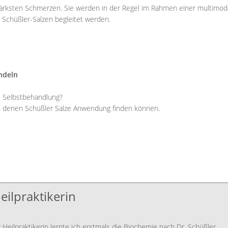
ksten Schmerzen. Sie werden in der Regel im Rahmen einer multimod
Schüßler-Salzen begleitet werden.
ndeln
ve Selbstbehandlung?
in denen Schüßler Salze Anwendung finden können.
Heilpraktikerin
Heilpraktikerin lernte ich erstmals die Biochemie nach Dr. Schüßler