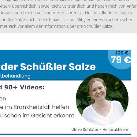
 Anzahl übersichtlich, sowie leicht verständlich und haben mich von Anfa
 Inzwischen bin ich seit mehreren Jahren als Heilpraktikerin in eigener
chüßler-Salze auch in der Praxis. Ich bin Mitglied eines biochemischen
et sich vor allem der Information über die Schüßler-Salze.