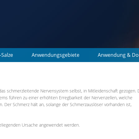
-Salze
Anwendungsgebiete
Anwendung & Do
das schmerzleitende Nervensystem selbst, in Mitleidenschaft gezogen. 
ems führen zu einer erhöhten Erregbarkeit der Nervenzellen, welche
n. Der Schmerz hält an, solange der Schmerzauslöser vorhanden ist,
ndeliegenden Ursache angewendet werden.