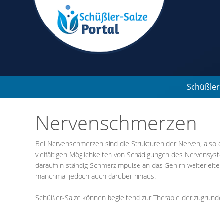
Schüßler
Nervenschmerzen
Bei Nervenschmerzen sind die Strukturen der Nerven, also 
vielfältigen Möglichkeiten von Schädigungen des Nervensyst
daraufhin ständig Schmerzimpulse an das Gehirn weiterleite
manchmal jedoch auch darüber hinaus.
Schüßler-Salze können begleitend zur Therapie der zugru